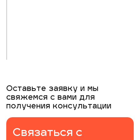
Каждый проект, вне зависимости
от его масштаба — приоритетен для
нас. Нам важно долгосрочное и
эффективное сотрудничество,
поэтому каждый бизнес мы высоко
ценим и обеспечиваем
максимальное вовлечение
команды в проект.
Оставьте заявку и мы
свяжемся с вами для
получения консультации
Связаться с