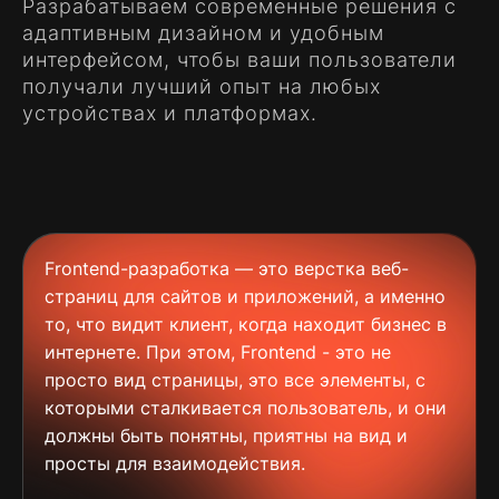
Разрабатываем современные решения с
Контакты
адаптивным дизайном и удобным
Social
интерфейсом, чтобы ваши пользователи
Telegram
получали лучший опыт на любых
LinkedIn
устройствах и платформах.
WhatsApp
phone
+375 29 724 17 31
write to us
inbox@devtools.by
Обратная связь
Frontend-разработка — это верстка веб-
страниц для сайтов и приложений, а именно
то, что видит клиент, когда находит бизнес в
интернете. При этом, Frontend - это не
просто вид страницы, это все элементы, с
которыми сталкивается пользователь, и они
должны быть понятны, приятны на вид и
просты для взаимодействия.