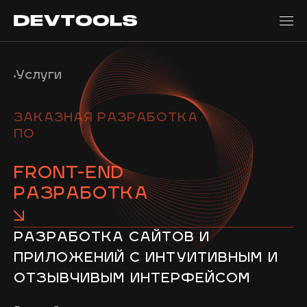
Кейсы
Услуги
Отрасли
Технологии
ЗАКАЗНАЯ РАЗРАБОТКА
Партнерство
ПО
Карьера
FRONT-END
Блог
РАЗРАБОТКА
Контакты
Кейсы
Отрасли
РАЗРАБОТКА САЙТОВ И
Технологии
ПРИЛОЖЕНИЙ С ИНТУИТИВНЫМ И
Вакансии
ОТЗЫВЧИВЫМ ИНТЕРФЕЙСОМ
Партнерство